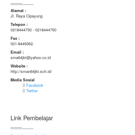
Alamat :
Jl. Raya Cipayung
Telepon :
0218444750 - 0218444750
Fax :
021-8449362.
Email :
sma64jkt@yahoo.co.id
Website :
http://sman64jkt.sch.id/
Media Sosial
Facebook
Twitter
Link Pembelajar