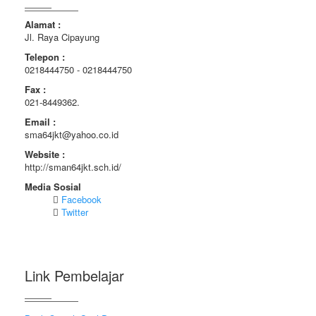
Alamat :
Jl. Raya Cipayung
Telepon :
0218444750 - 0218444750
Fax :
021-8449362.
Email :
sma64jkt@yahoo.co.id
Website :
http://sman64jkt.sch.id/
Media Sosial
Facebook
Twitter
Link Pembelajar