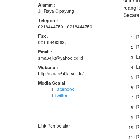
seluru
Alamat :
ruang k
Jl. Raya Cipayung
Secara 
Telepon :
0218444750 - 0218444750
Fax :
R
021-8449362.
R
Email :
L
sma64jkt@yahoo.co.id
L
Website :
http://sman64jkt.sch.id/
R
Media Sosial
R
Facebook
Twitter
R
R
R
Link Pembelajar
R
R