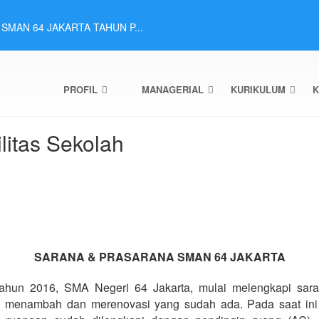
MAN 64 JAKARTA TAHUN P...
 2 Murid SMAN 64 ...
p 2 SMAN 64 Jakart...
hun Pelajaran 2025...
 SMAN 64 Jakarta ...
PROFIL
MANAGERIAL
KURIKULUM
K
urid SMAN 64 Jaka...
Murid Tahap 2 SMAN...
 SMAN 64 Jakarta...
litas Sekolah
urid SMAN 64 Jaka...
h Melalui Prestasi...
SARANA & PRASARANA SMAN 64 JAKARTA
tahun 2016, SMA Negeri 64 Jakarta, mulai melengkapi saran
 menambah dan merenovasi yang sudah ada. Pada saat ini