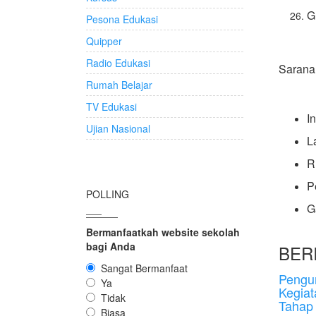
G
Pesona Edukasi
Quipper
Radio Edukasi
Sarana 
Rumah Belajar
TV Edukasi
In
Ujian Nasional
L
R
P
POLLING
G
Bermanfaatkah website sekolah
bagi Anda
BERI
Sangat Bermanfaat
Peng
Ya
Kegia
Tidak
Tahap
Biasa