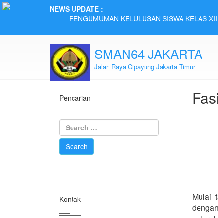
NEWS UPDATE :
PENGUMUMAN KELULUSAN SISWA KELAS XII S
Pengumuman Hasil Kegiatan Perpindahan Tahap
Pengumuman Kegiatan Perpindahan Murid Taha
Pengumuman Eligible 40% SMAN 64 JAKARTA Ta
SMAN64 JAKARTA
Pengumuman Hasil Kegiatan Perpindahan Murid
Jalan Raya Cipayung Jakarta Timur
Pengumuman Informasi Kegiatan Perpindahan M
Pengumuman Informasi Kegiatan Perpindahan 
Pengumuman Hasil Kegiatan Perpindahan Murid
Fasi
Pengumuman Informasi Kegiatan Perpindahan M
Pencarian
Siswa SMAN 64 JAKARTA Harumkan Nama Sekola
Mulai 
Kontak
dengan