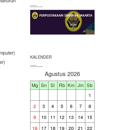
seluruh
mputer)
KALENDER
er)
Agustus 2026
Mg
Sn
Sl
Rb
Km
Jm
Sb
1
2
3
4
5
6
7
8
9
10
11
12
13
14
15
16
17
18
19
20
21
22