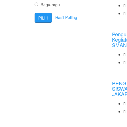
Ragu-ragu
Hasil Polling
Peng
Kegia
SMAN 
PENG
SISW
JAKAR