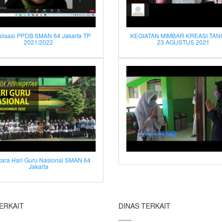
alisasi PPDB SMAN 64 Jakarta TP
KEGIATAN MIMBAR KREASI TA
2021/2022
23 AGUSTUS 2021
ara Hari Guru Nasional SMAN 64
Jakarta
ERKAIT
DINAS TERKAIT