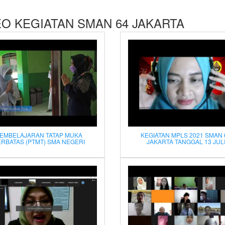
EO KEGIATAN SMAN 64 JAKARTA
EMBELAJARAN TATAP MUKA
KEGIATAN MPLS 2021 SMAN 
ERBATAS (PTMT) SMA NEGERI
JAKARTA TANGGAL 13 JUL