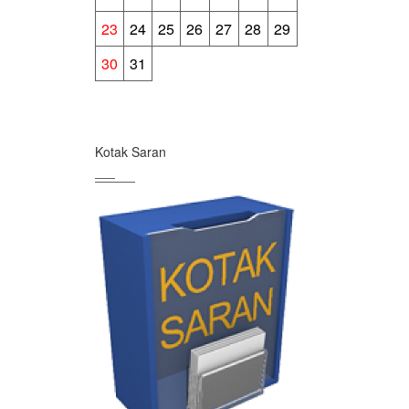
23
24
25
26
27
28
29
30
31
Kotak Saran