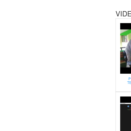
VID
P
T