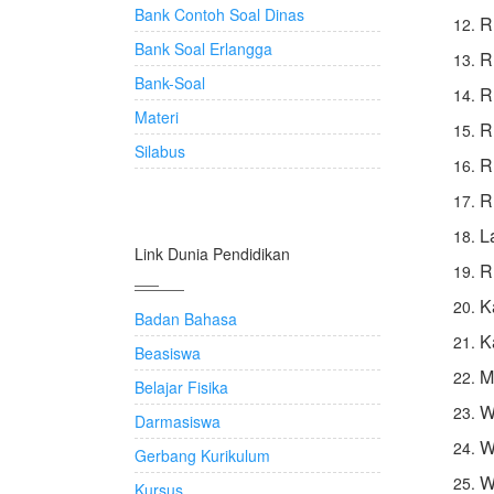
Bank Contoh Soal Dinas
R
Bank Soal Erlangga
R
Bank-Soal
R
Materi
R
Silabus
R
R
L
Link Dunia Pendidikan
R
K
Badan Bahasa
K
Beasiswa
M
Belajar Fisika
W
Darmasiswa
W
Gerbang Kurikulum
W
Kursus