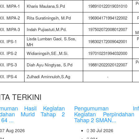
P
XII. MIPA-1
Kharis Maulana,S.Pd
198910122019031010
XII. MIPA-2
Rita Suratiningsih, M.Pd
196904171994122002
XII. MIPA-3
Indah Pujiastuti,M.Pd.
197502072008012007
M
Lisda Lumban Gaol, S.Sos,
P
XII. IPS-1
198302172009042001
MH
XII. IPS-2
Widianingsih,SE.,M.Si.
197010231994032000
P
XII. IPS-3
Diah Ayu Ningtyas, S.Pd
198812022020122007
XII. IPS-4
Zulhadi Aminnuloh,S.Ag
-
TA TERKINI
muman Hasil Kegiatan
Pengumuman Info
ndahan Murid Tahap 2
Kegiatan Perpindahan
4 ...
Tahap 2 SMAN...
07 Aug 2026
30 Jul 2026