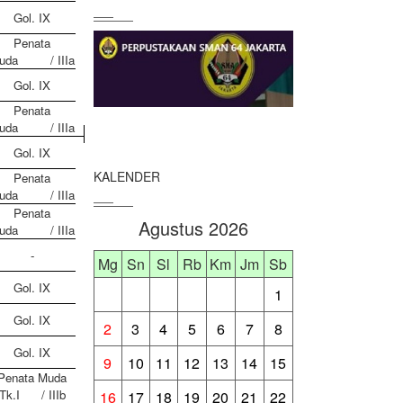
Gol. IX
Penata
uda
/ IIIa
Gol. IX
Penata
uda
/ IIIa
Gol. IX
KALENDER
Penata
uda
/ IIIa
Penata
Agustus 2026
uda
/ IIIa
-
Mg
Sn
Sl
Rb
Km
Jm
Sb
Gol. IX
1
Gol. IX
2
3
4
5
6
7
8
Gol. IX
9
10
11
12
13
14
15
Penata Muda
Tk.I
/ IIIb
16
17
18
19
20
21
22