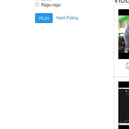
Ragu-ragu
Hasil Polling
P
T