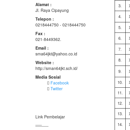
Alamat :
3.
Jl. Raya Cipayung
4.
Telepon :
0218444750 - 0218444750
5.
Fax :
6.
021-8449362.
Email :
7.
sma64jkt@yahoo.co.id
8.
Website :
http://sman64jkt.sch.id/
9.
Media Sosial
10.
Facebook
Twitter
11.
12.
13.
Link Pembelajar
14.