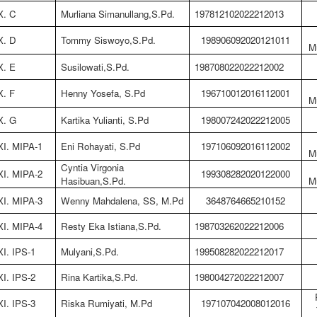
X. C
Murliana Simanullang,S.Pd.
197812102022212013
X. D
Tommy Siswoyo,S.Pd.
198906092020121011
M
X. E
Susilowati,S.Pd.
198708022022212002
X. F
Henny Yosefa, S.Pd
196710012016112001
M
X. G
Kartika Yulianti, S.Pd
198007242022212005
XI. MIPA-1
Eni Rohayati, S.Pd
197106092016112002
M
Cyntia Virgonia
XI. MIPA-2
199308282020122000
Hasibuan,S.Pd.
M
XI. MIPA-3
Wenny Mahdalena, SS, M.Pd
3648764665210152
XI. MIPA-4
Resty Eka Istiana,S.Pd.
198703262022212006
XI. IPS-1
Mulyani,S.Pd.
199508282022212017
XI. IPS-2
Rina Kartika,S.Pd.
198004272022212007
XI. IPS-3
Riska Rumiyati, M.Pd
197107042008012016