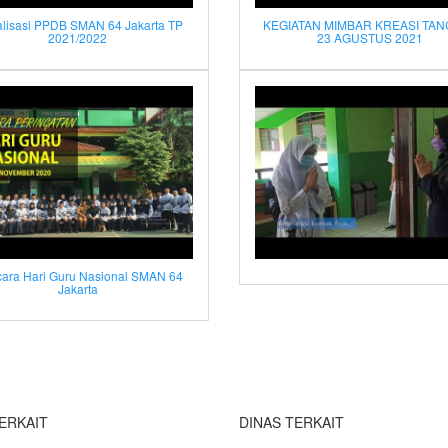
alisasi PPDB SMAN 64 Jakarta TP
KEGIATAN MIMBAR KREASI TA
2021/2022
23 AGUSTUS 2021
ara Hari Guru Nasional SMAN 64
Jakarta
ERKAIT
DINAS TERKAIT