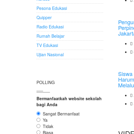
Pesona Edukasi
Quipper
Pengu
Radio Edukasi
Perpi
Jakarta
Rumah Belajar
TV Edukasi
Ujian Nasional
Sisw
Haru
POLLING
Melalui
Bermanfaatkah website sekolah
bagi Anda
Sangat Bermanfaat
Ya
Tidak
VID
Biasa