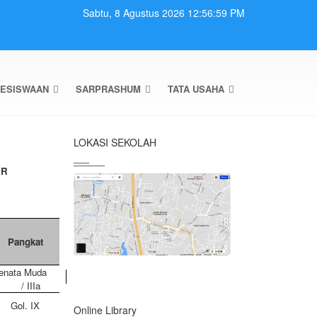
Sabtu, 8 Agustus 2026 12:57:00 PM
ESISWAAN
SARPRASHUM
TATA USAHA
LOKASI SEKOLAH
UR
Pangkat
enata Muda
/ IIIa
Gol. IX
Online Library