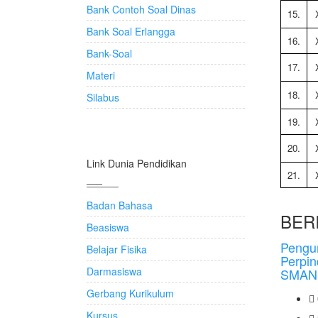
Bank Contoh Soal Dinas
15.
Bank Soal Erlangga
16.
Bank-Soal
17.
Materi
18.
Silabus
19.
20.
Link Dunia Pendidikan
21.
Badan Bahasa
BERI
Beasiswa
Pengu
Belajar Fisika
Perpi
Darmasiswa
SMAN 6
Gerbang Kurikulum
Kursus