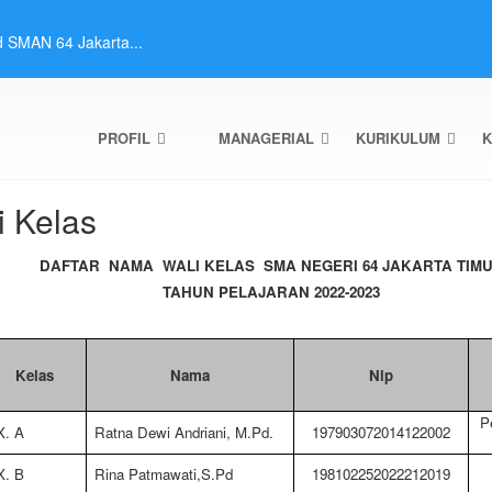
 SMAN 64 Jakarta...
urid SMAN 64 Jaka...
h Melalui Prestasi...
MAN 64 JAKARTA TAHUN P...
 2 Murid SMAN 64 ...
PROFIL
MANAGERIAL
KURIKULUM
K
p 2 SMAN 64 Jakart...
hun Pelajaran 2025...
 SMAN 64 Jakarta ...
i Kelas
 Tahap 2 SMAN 64 ...
Murid Tahap 2 SMAN...
DAFTAR
NAMA
WALI KELAS
SMA NEGERI 64 JAKARTA TIM
TAHUN PELAJARAN 2022-2023
Kelas
Nama
Nip
P
X. A
Ratna Dewi Andriani, M.Pd.
197903072014122002
X. B
Rina Patmawati,S.Pd
198102252022212019