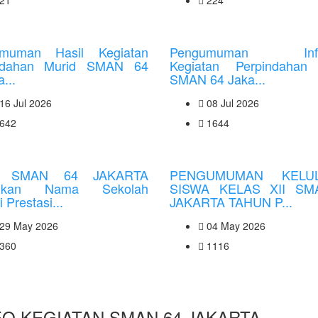
21
224
muman Hasil Kegiatan
Pengumuman Info
ndahan Murid SMAN 64
Kegiatan Perpindahan
...
SMAN 64 Jaka...
16 Jul 2026
08 Jul 2026
642
1644
a SMAN 64 JAKARTA
PENGUMUMAN KELU
mkan Nama Sekolah
SISWA KELAS XII SM
 Prestasi...
JAKARTA TAHUN P...
29 May 2026
04 May 2026
360
1116
EO KEGIATAN SMAN 64 JAKARTA