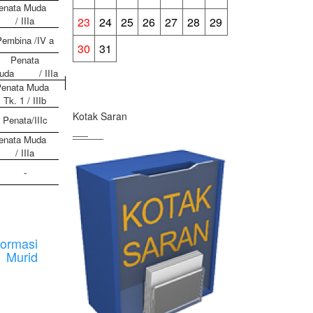
enata Muda
23
24
25
26
27
28
29
/ IIIa
Pembina /IV a
30
31
Penata
uda
/ IIIa
enata Muda
Tk. 1 / IIIb
Kotak Saran
Penata/IIIc
enata Muda
/ IIIa
-
rmasi
 Murid