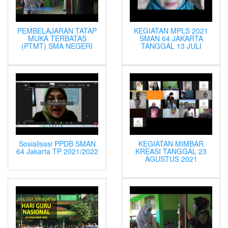
PEMBELAJARAN TATAP
KEGIATAN MPLS 2021
MUKA TERBATAS
SMAN 64 JAKARTA
(PTMT) SMA NEGERI
TANGGAL 13 JULI
Sosialisasi PPDB SMAN
KEGIATAN MIMBAR
64 Jakarta TP 2021/2022
KREASI TANGGAL 23
AGUSTUS 2021