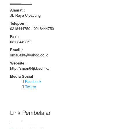
Alamat :
Jl. Raya Cipayung
Telepon :
0218444750 - 0218444750
Fax :
021-8449362.
Email :
sma64jkt@yahoo.co.id
Website :
http://sman64jkt.sch.id/
Media Sosial
Facebook
Twitter
Link Pembelajar