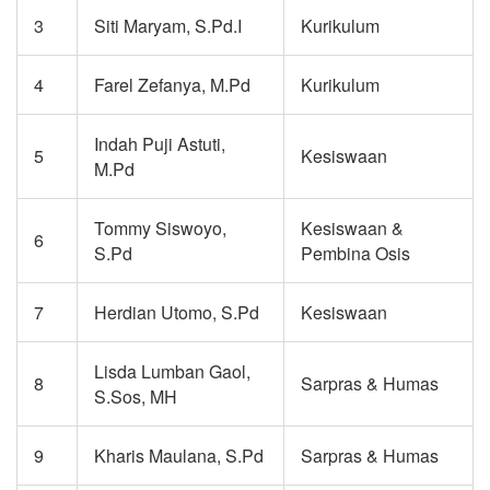
3
Siti Maryam, S.Pd.I
Kurikulum
4
Farel Zefanya, M.Pd
Kurikulum
Indah Puji Astuti,
5
Kesiswaan
M.Pd
Tommy Siswoyo,
Kesiswaan &
6
S.Pd
Pembina Osis
7
Herdian Utomo, S.Pd
Kesiswaan
Lisda Lumban Gaol,
8
Sarpras & Humas
S.Sos, MH
9
Kharis Maulana, S.Pd
Sarpras & Humas