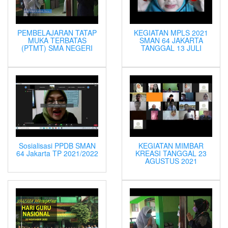
PEMBELAJARAN TATAP
KEGIATAN MPLS 2021
MUKA TERBATAS
SMAN 64 JAKARTA
(PTMT) SMA NEGERI
TANGGAL 13 JULI
Sosialisasi PPDB SMAN
KEGIATAN MIMBAR
64 Jakarta TP 2021/2022
KREASI TANGGAL 23
AGUSTUS 2021