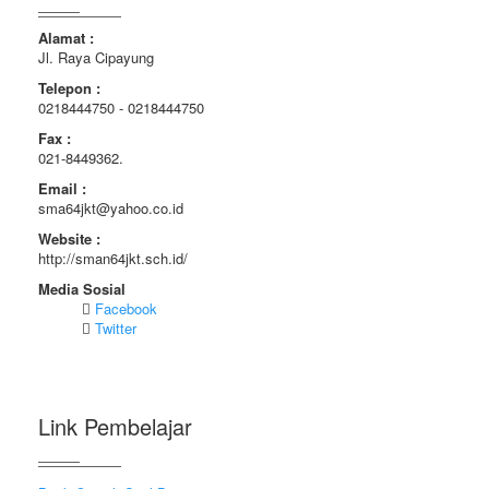
Alamat :
Jl. Raya Cipayung
Telepon :
0218444750 - 0218444750
Fax :
021-8449362.
Email :
sma64jkt@yahoo.co.id
Website :
http://sman64jkt.sch.id/
Media Sosial
Facebook
Twitter
Link Pembelajar