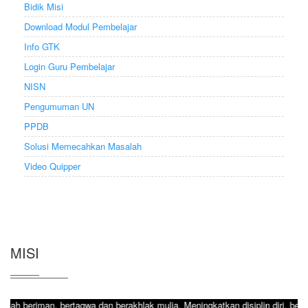
Bidik Misi
Download Modul Pembelajar
Info GTK
Login Guru Pembelajar
NISN
Pengumuman UN
PPDB
Solusi Memecahkan Masalah
Video Quipper
MISI
, bertaqwa dan berakhlak mulia, Meningkatkan disiplin diri, bertanggung j