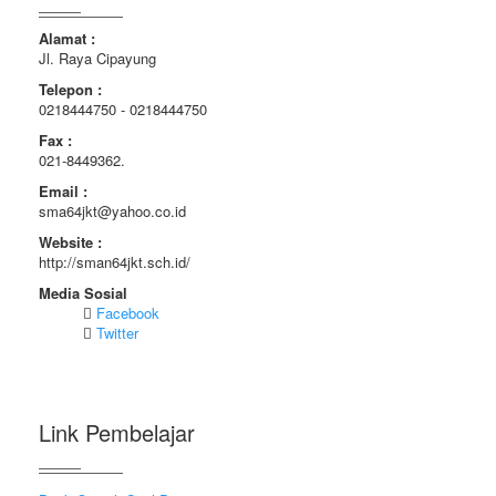
Alamat :
Jl. Raya Cipayung
Telepon :
0218444750 - 0218444750
Fax :
021-8449362.
Email :
sma64jkt@yahoo.co.id
Website :
http://sman64jkt.sch.id/
Media Sosial
Facebook
Twitter
Link Pembelajar